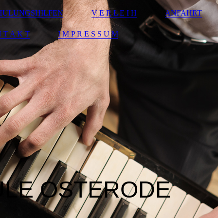
HULUNGSHILFEN
V E R L E I H
ANFAHRT
 T A K T
I M P R E S S U M
ULE
OSTERODE