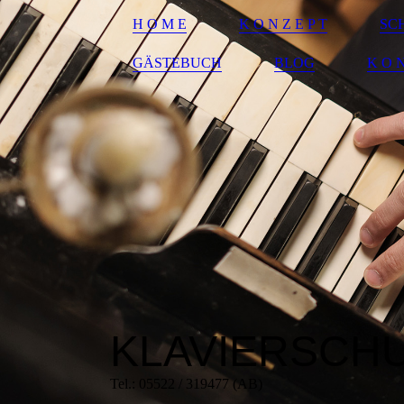
H O M E
K O N Z E P T
SC
GÄSTEBUCH
BLOG
K O N
KLAVIERSCH
Tel.: 05522 / 319477 (AB)