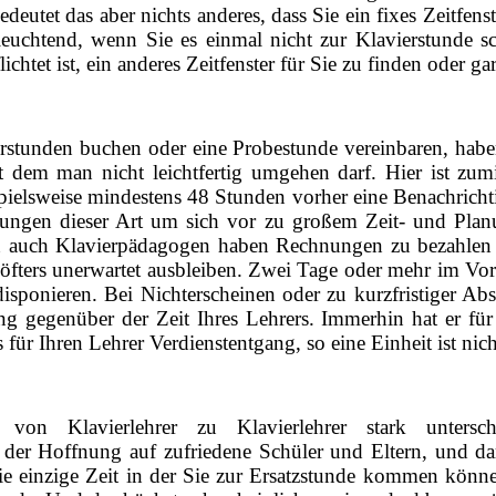
eutet das aber nichts anderes, dass Sie ein fixes Zeitfens
nleuchtend, wenn Sie es einmal nicht zur Klavierstunde sc
chtet ist, ein anderes Zeitfenster für Sie zu finden oder gar
erstunden buchen oder eine Probestunde vereinbaren, hab
t dem man nicht leichtfertig umgehen darf. Hier ist zum
pielsweise mindestens 48 Stunden vorher eine Benachrich
ngen dieser Art um sich vor zu großem Zeit- und Plan
n auch Klavierpädagogen haben Rechnungen zu bezahlen 
ters unerwartet ausbleiben. Zwei Tage oder mehr im Vor
sponieren. Bei Nichterscheinen oder zu kurzfristiger Ab
ng gegenüber der Zeit Ihres Lehrers. Immerhin hat er für 
s für Ihren Lehrer Verdienstentgang, so eine Einheit ist ni
h von Klavierlehrer zu Klavierlehrer stark unters
 der Hoffnung auf zufriedene Schüler und Eltern, und da
e einzige Zeit in der Sie zur Ersatzstunde kommen können 