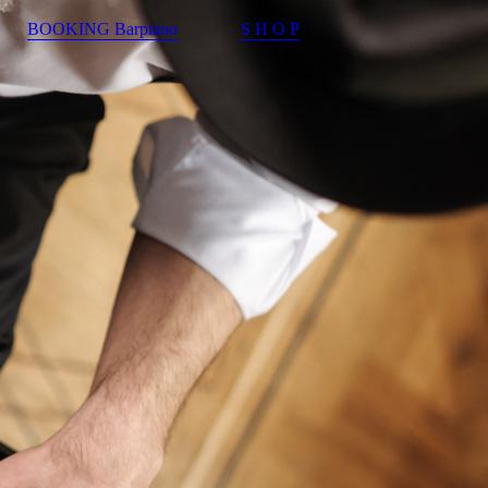
BOOKING Barpiano
S H O P